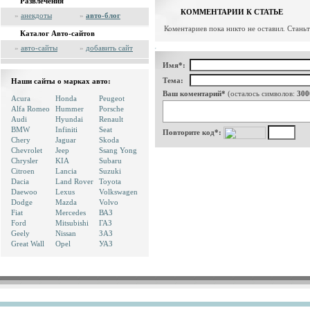
Развлечения
КОММЕНТАРИИ К СТАТЬЕ
»
анекдоты
»
авто-блог
Коментариев пока никто не оставил. Стань
Каталог Авто-сайтов
»
авто-сайты
»
добавить сайт
Имя*:
Тема:
Наши сайты о марках авто:
Ваш коментарий*
(осталось символов:
300
Acura
Honda
Peugeot
Alfa Romeo
Hummer
Porsche
Audi
Hyundai
Renault
BMW
Infiniti
Seat
Повторите код*:
Chery
Jaguar
Skoda
Chevrolet
Jeep
Ssang Yong
Chrysler
KIA
Subaru
Citroen
Lancia
Suzuki
Dacia
Land Rover
Toyota
Daewoo
Lexus
Volkswagen
Dodge
Mazda
Volvo
Fiat
Mercedes
ВАЗ
Ford
Mitsubishi
ГАЗ
Geely
Nissan
ЗАЗ
Great Wall
Opel
УАЗ