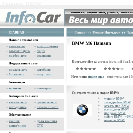
Тюнинг BMW
ГЛАВНАЯ
Тюнинг
: :
Тюнинг Иномарок
: :
Тю
Новые автомобили
BMW M6 Hamann
»
автосалоны
»
новости рынка
»
каталог и цены
»
акции
»
подбор авто
»
сравнение
Проголосуйте за статью
(средний бал
5
,
Подержанные авто
»
продать авто
»
автобазар
»
битые авто
»
выкуп авто
Источник:
tuning-mag
(прочтена раз: 12
Авто-инфо
»
новости
»
авто-право
Смотрите также о марке BMW:
Выбираем Б/У авто
тюнинг BMW
»
каталог авто
»
сравнить авто
тест-драйвы BMW
отзывы про BMW
»
тест-драйвы
»
отзывы об авто
все модели BMW
продажа BMW
Обслуживание
сайт о BMW - «БМ
новости BMW
»
тюнинг
»
фото тюнинга
»
шины/диски
»
СТО