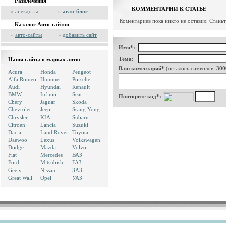
Развлечения
КОММЕНТАРИИ К СТАТЬЕ
»
анекдоты
»
авто-блог
Коментариев пока никто не оставил. Стань
Каталог Авто-сайтов
»
авто-сайты
»
добавить сайт
Имя*:
Тема:
Наши сайты о марках авто:
Ваш коментарий*
(осталось символов:
300
Acura
Honda
Peugeot
Alfa Romeo
Hummer
Porsche
Audi
Hyundai
Renault
BMW
Infiniti
Seat
Повторите код*:
Chery
Jaguar
Skoda
Chevrolet
Jeep
Ssang Yong
Chrysler
KIA
Subaru
Citroen
Lancia
Suzuki
Dacia
Land Rover
Toyota
Daewoo
Lexus
Volkswagen
Dodge
Mazda
Volvo
Fiat
Mercedes
ВАЗ
Ford
Mitsubishi
ГАЗ
Geely
Nissan
ЗАЗ
Great Wall
Opel
УАЗ