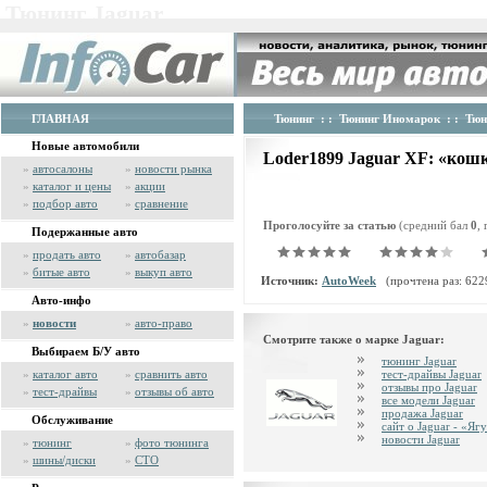
Тюнинг Jaguar
ГЛАВНАЯ
Тюнинг
: :
Тюнинг Иномарок
: :
Тюн
Новые автомобили
Loder1899 Jaguar XF: «кош
»
автосалоны
»
новости рынка
»
каталог и цены
»
акции
»
подбор авто
»
сравнение
Проголосуйте за статью
(средний бал
0
,
Подержанные авто
»
продать авто
»
автобазар
»
битые авто
»
выкуп авто
Источник:
AutoWeek
(прочтена раз: 622
Авто-инфо
»
новости
»
авто-право
Смотрите также о марке Jaguar:
Выбираем Б/У авто
тюнинг Jaguar
»
каталог авто
»
сравнить авто
тест-драйвы Jaguar
отзывы про Jaguar
»
тест-драйвы
»
отзывы об авто
все модели Jaguar
продажа Jaguar
Обслуживание
сайт о Jaguar - «Я
новости Jaguar
»
тюнинг
»
фото тюнинга
»
шины/диски
»
СТО