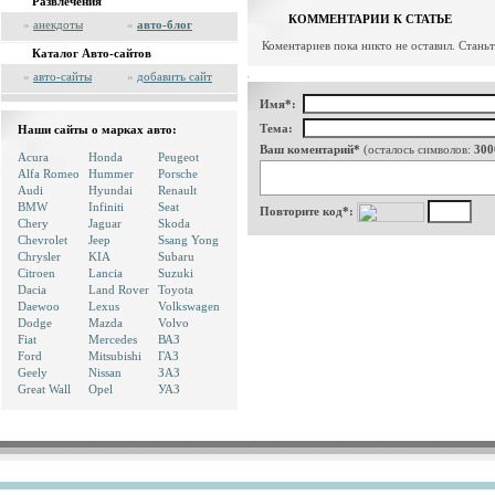
Развлечения
КОММЕНТАРИИ К СТАТЬЕ
»
анекдоты
»
авто-блог
Коментариев пока никто не оставил. Стань
Каталог Авто-сайтов
»
авто-сайты
»
добавить сайт
Имя*:
Тема:
Наши сайты о марках авто:
Ваш коментарий*
(осталось символов:
300
Acura
Honda
Peugeot
Alfa Romeo
Hummer
Porsche
Audi
Hyundai
Renault
BMW
Infiniti
Seat
Повторите код*:
Chery
Jaguar
Skoda
Chevrolet
Jeep
Ssang Yong
Chrysler
KIA
Subaru
Citroen
Lancia
Suzuki
Dacia
Land Rover
Toyota
Daewoo
Lexus
Volkswagen
Dodge
Mazda
Volvo
Fiat
Mercedes
ВАЗ
Ford
Mitsubishi
ГАЗ
Geely
Nissan
ЗАЗ
Great Wall
Opel
УАЗ