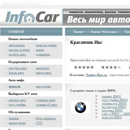
Тюнинг BMW
ГЛАВНАЯ
Тюнинг
: :
Тюнинг Иномарок
: :
Тю
Новые автомобили
Красавчик Икс
»
автосалоны
»
новости рынка
»
каталог и цены
»
акции
»
подбор авто
»
сравнение
Проголосуйте за статью
(средний бал
3
,
Подержанные авто
»
продать авто
»
автобазар
»
битые авто
»
выкуп авто
Источник:
Tuning-Mag.ru
(прочтена раз:
Авто-инфо
»
новости
»
авто-право
Смотрите также о марке BMW:
Выбираем Б/У авто
тюнинг BMW
»
каталог авто
»
сравнить авто
тест-драйвы BMW
отзывы про BMW
»
тест-драйвы
»
отзывы об авто
все модели BMW
продажа BMW
Обслуживание
сайт о BMW - «БМ
новости BMW
»
тюнинг
»
фото тюнинга
»
шины/диски
»
СТО