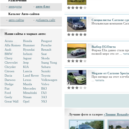
Развлечения
»
анекдоты
»
авто-блог
Каталог Авто-сайтов
»
авто-сайты
»
добавить сайт
Специалисты Carzone сде
Итальянская компания Car
Наши сайты о марках авто:
Acura
Honda
Peugeot
Alfa Romeo
Hummer
Porsche
Выбор EGOиста
Audi
Hyundai
Renault
Фирма Elia давно стала п
полной мере это от ...
чит
BMW
Infiniti
Seat
Chery
Jaguar
Skoda
Chevrolet
Jeep
Ssang Yong
Chrysler
KIA
Subaru
Citroen
Lancia
Suzuki
Megane от Carzone Specia
Dacia
Land Rover
Toyota
При взгляде на этот хэтчб
Daewoo
Lexus
Volkswagen
...
читать
Dodge
Mazda
Volvo
Fiat
Mercedes
ВАЗ
Ford
Mitsubishi
ГАЗ
Geely
Nissan
ЗАЗ
Great Wall
Opel
УАЗ
Лучшие фото в галерее
«Тюнинг Renault