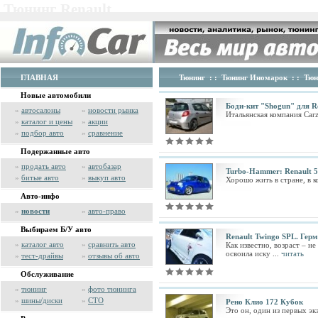
Тюнинг Renault
ГЛАВНАЯ
Тюнинг
: :
Тюнинг Иномарок
: :
Тюн
Новые автомобили
Боди-кит "Shogun" для Ren
»
автосалоны
»
новости рынка
Итальянская компания Carz
»
каталог и цены
»
акции
»
подбор авто
»
сравнение
Подержанные авто
»
продать авто
»
автобазар
Turbo-Hammer: Renault 5
»
битые авто
»
выкуп авто
Хорошо жить в стране, в к
Авто-инфо
»
новости
»
авто-право
Выбираем Б/У авто
Renault Twingo SPL. Гер
»
каталог авто
»
сравнить авто
Как известно, возраст – н
освоила иску ...
читать
»
тест-драйвы
»
отзывы об авто
Обслуживание
»
тюнинг
»
фото тюнинга
»
шины/диски
»
СТО
Рено Клио 172 Кубок
Это он, один из первых эк