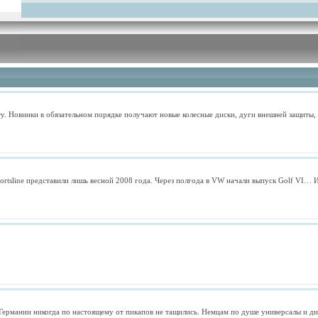
у. Новинки в обязательном порядке получают новые колесные диски, дуги внешней защиты
tsline представили лишь весной 2008 года. Через полгода в VW начали выпуск Golf VI… И 
в Германии никогда по настоящему от пикапов не тащились. Немцам по душе универсалы и д