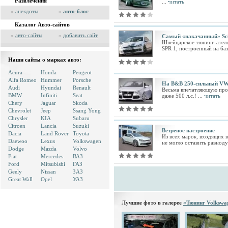
Развлечения
...
читать
»
анекдоты
»
авто-блог
Каталог Авто-сайтов
»
авто-сайты
»
добавить сайт
Самый «накачанный» Sci
Швейцарское тюнинг-атель
SPR 1, построенный на баз
Наши сайты о марках авто:
Acura
Honda
Peugeot
Alfa Romeo
Hummer
Porsche
На B&B 250-сильный VW
Audi
Hyundai
Renault
Весьма впечатляющую прог
BMW
Infiniti
Seat
даже 500 л.с.! ...
читать
Chery
Jaguar
Skoda
Chevrolet
Jeep
Ssang Yong
Chrysler
KIA
Subaru
Citroen
Lancia
Suzuki
Ветреное настроение
Dacia
Land Rover
Toyota
Из всех марок, входящих 
Daewoo
Lexus
Volkswagen
не могло оставить равно
Dodge
Mazda
Volvo
Fiat
Mercedes
ВАЗ
Ford
Mitsubishi
ГАЗ
Geely
Nissan
ЗАЗ
Great Wall
Opel
УАЗ
Лучшие фото в галерее
«Тюнинг Volkswa