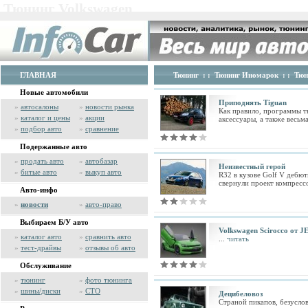
Тюнинг Volkswagen
ГЛАВНАЯ
Тюнинг
: :
Тюнинг Иномарок
: :
Тюн
Новые автомобили
Приподнять Tiguan
»
автосалоны
»
новости рынка
Как правило, программы т
»
каталог и цены
»
акции
аксессуары, а также весьм
»
подбор авто
»
сравнение
Подержанные авто
»
продать авто
»
автобазар
Неизвестный герой
»
битые авто
»
выкуп авто
R32 в кузове Golf V дебю
свернули проект компрессо
Авто-инфо
»
новости
»
авто-право
Выбираем Б/У авто
Volkswagen Scirocco от JE
»
каталог авто
»
сравнить авто
...
читать
»
тест-драйвы
»
отзывы об авто
Обслуживание
»
тюнинг
»
фото тюнинга
»
шины/диски
»
СТО
Децибеловоз
Страной пикапов, безуслов