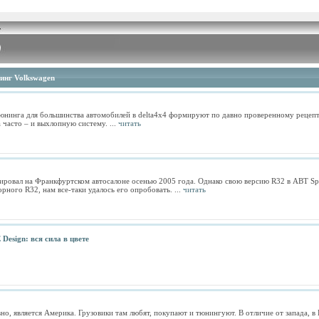
инг Volkswagen
юнинга для большинства автомобилей в delta4x4 формируют по давно проверенному рецепт
а часто – и выхлопную систему. ...
читать
тировал на Франкфуртском автосалоне осенью 2005 года. Однако свою версию R32 в ABT Spor
рного R32, нам все-таки удалось его опробовать. ...
читать
 Design: вся сила в цвете
но, является Америка. Грузовики там любят, покупают и тюнингуют. В отличие от запада, 