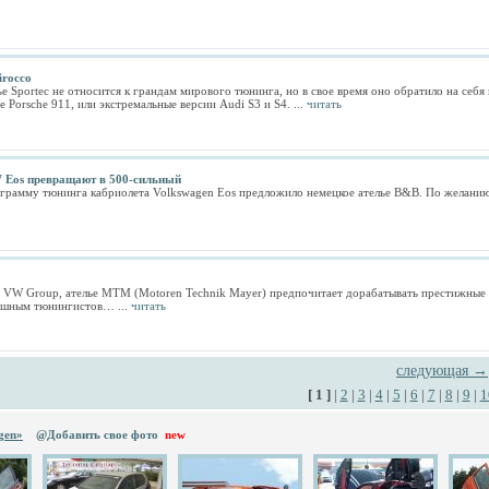
rocco
е Sportec не относится к грандам мирового тюнинга, но в свое время оно обратило на себ
е Porsche 911, или экстремальные версии Audi S3 и S4. ...
читать
 Eos превращают в 500-cильный
рамму тюнинга кабриолета Volkswagen Eos предложило немецкое ателье B&B. По желанию к
в VW Group, ателье MTM (Motoren Technik Mayer) предпочитает дорабатывать престижные A
душным тюнингистов… ...
читать
следующая →
[ 1 ]
|
2
|
3
|
4
|
5
|
6
|
7
|
8
|
9
|
1
gen»
@Добавить свое фото
new