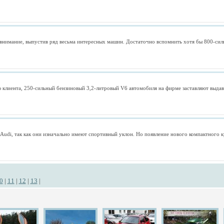
я внимание, выпустив ряд весьма интересных машин. Достаточно вспомнить хотя бы 800-сил
лиента, 250-сильный бензиновый 3,2-литровый V6 автомобиля на фирме заставляют выдава
udi, так как они изначально имеют спортивный уклон. Но появление нового компактного к
0
|
11
|
12
|
13
|