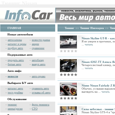
Тюнинг Nissan
ГЛАВНАЯ
Тюнинг
: :
Тюнинг Иномарок
: :
Тюн
Новые автомобили
Nissan Skyline GT-R – ка
»
автосалоны
»
новости рынка
Я не уверен в причинах, п
»
каталог и цены
»
акции
...
читать
»
подбор авто
»
сравнение
Подержанные авто
»
продать авто
»
автобазар
Nissan 420Z-TT Алекса Я
»
битые авто
»
выкуп авто
Четырехлистный клевер, пе
...
читать
Авто-инфо
»
новости
»
авто-право
Выбираем Б/У авто
Nismo Nissan Fairlady Z R
»
каталог авто
»
сравнить авто
Обычно, услышав выражени
выглядеть ма ...
читать
»
тест-драйвы
»
отзывы об авто
Обслуживание
»
тюнинг
»
фото тюнинга
»
шины/диски
»
СТО
Силы небесные - тюнинг 
Nissan Skyline GTS-4 в "т