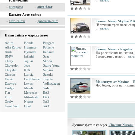
Развлечения
...
читать
»
анекдоты
»
авто-блог
Каталог Авто-сайтов
»
авто-сайты
»
добавить сайт
Тюнинг Nissan Skyline R3
"В течение трех месяцев 
...
читать
Наши сайты о марках авто:
Acura
Honda
Peugeot
Alfa Romeo
Hummer
Porsche
Тюнинг Nissan - Regulus
Audi
Hyundai
Renault
По российским понятиям, 
BMW
Infiniti
Seat
бамперами с пласт ...
чита
Chery
Jaguar
Skoda
Chevrolet
Jeep
Ssang Yong
Chrysler
KIA
Subaru
Citroen
Lancia
Suzuki
Dacia
Land Rover
Toyota
Максимум от Maxima - Т
Daewoo
Lexus
Volkswagen
Что будет, если при тюнин
Dodge
Mazda
Volvo
Fiat
Mercedes
ВАЗ
Ford
Mitsubishi
ГАЗ
Geely
Nissan
ЗАЗ
Great Wall
Opel
УАЗ
Лучшие фото в галерее
«Тюнинг Nissan»