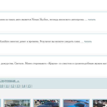
м из таких авто является Nissan Skyline, легенда японского автопрома. ...
читать
nihiro многих денег и времени. Результат вы можете увидеть сами. ...
читать
о дежурства. Светало. Мимо старенького «Крауна» со свистом и громоподобным звуком на
следующая →
10
|
11
|
12
|
13
|
14
|
15
|