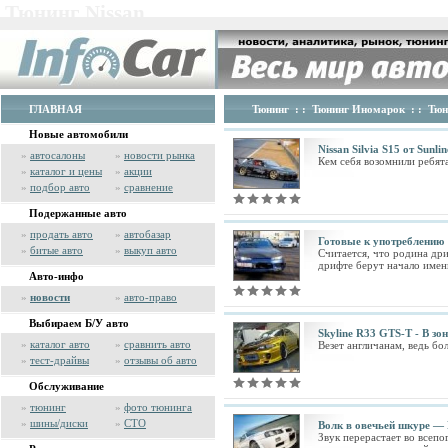
Тюнинг Nissan
ГЛАВНАЯ
Тюнинг
: :
Тюнинг Иномарок
: :
Тюн
Новые автомобили
Nissan Silvia S15 от Sunl
»
автосалоны
»
новости рынка
Кем себя возомнили ребята
»
каталог и цены
»
акции
»
подбор авто
»
сравнение
Подержанные авто
»
продать авто
»
автобазар
Готовые к употреблению
»
битые авто
»
выкуп авто
Считается, что родина др
дрифте берут начало именн
Авто-инфо
»
новости
»
авто-право
Выбираем Б/У авто
Skyline R33 GTS-T - В зо
»
каталог авто
»
сравнить авто
Везет англичанам, ведь б
»
тест-драйвы
»
отзывы об авто
Обслуживание
»
тюнинг
»
фото тюнинга
»
шины/диски
»
СТО
Волк в овечьей шкуре — M
Звук перерастает во всепо