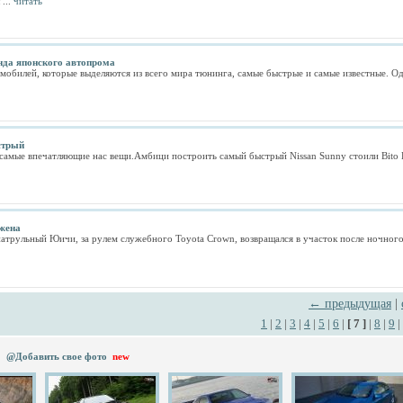
...
читать
енда японского автопрома
мобилей, которые выделяются из всего мира тюнинга, самые быстрые и самые известные. Одни
стрый
самые впечатляющие нас вещи.Амбици построить самый быстрый Nissan Sunny стоили Bito Ku
 жена
атрульный Юичи, за рулем служебного Toyota Crown, возвращался в участок после ночног
← предыдущая
|
1
|
2
|
3
|
4
|
5
|
6
|
[ 7 ]
|
8
|
9
|
@Добавить свое фото
new