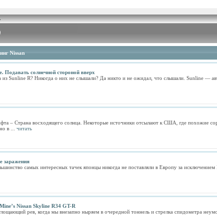
инг Nissan
ine. Подавать солнечной стороной вверх
 из Sunline R? Никогда о них не слышали? Да никто и не ожидал, что слышали. Sunline — ав
ифта – Страна восходящего солнца. Некоторые источники отсылают к США, где похожие сор
о в ...
читать
не заражения
ольшинство самых интересных тачек японцы никогда не поставляли в Европу за исключением
ine’s Nissan Skyline R34 GT-R
глощающий рев, когда мы внезапно ныряем в очередной тоннель и стрелка спидометра неумоли