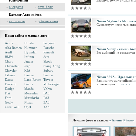
Развлечения
дверную ручку с такой сил 
»
анекдоты
»
авто-блог
Каталог Авто-сайтов
»
авто-сайты
»
добавить сайт
Nissan Skyline GT-R: лег
Существует несколько авто
Наши сайты о марках авто:
Acura
Honda
Peugeot
Alfa Romeo
Hummer
Porsche
Nissan Sunny - самый бы
Audi
Hyundai
Renault
Без амбиций не создаются 
BMW
Infiniti
Seat
Chery
Jaguar
Skoda
Chevrolet
Jeep
Ssang Yong
Chrysler
KIA
Subaru
Citroen
Lancia
Suzuki
Nissan 350Z - Идеальная
Dacia
Land Rover
Toyota
Ранним утром токийский п
Daewoo
Lexus
Volkswagen
золотая пуля. ...
читать
Dodge
Mazda
Volvo
Fiat
Mercedes
ВАЗ
Ford
Mitsubishi
ГАЗ
Geely
Nissan
ЗАЗ
Great Wall
Opel
УАЗ
Лучшие фото в галерее
«Тюнинг Nissan»