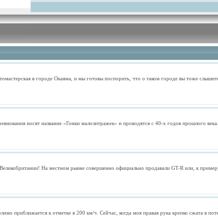
томастерская в городе Окаяма, и мы готовы поспорить, что о таком городе вы тоже слышите
евнования носят название «Гонки малолитражек» и проводятся с 40-х годов прошлого века
 Великобритании! На местном рынке совершенно официально продавали GT-R или, к примеру
мо приближается к отметке в 200 км/ч. Сейчас, когда моя правая рука крепко сжата в потн