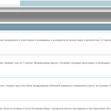
ово понравился и мужчинам и женщинам, и разошелся по всему миру в количестве 5,3 милли
ни, меньше чем за 5 секунд. Комментарии вроде «большие подарки присылают в маленьких 
 этих странах над способом превращения обычной машины в уникальную долго не думают. Ре
у была уготована участь беспрекословно слушаться своего наставника и бессмысленно бега