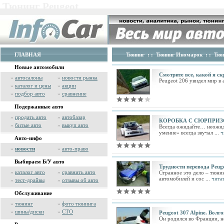
Тюнинг Peugeot
ГЛАВНАЯ
Тюнинг
: :
Тюнинг Иномарок
: :
Тюн
Новые автомобили
Смотрите все, какой я с
»
автосалоны
»
новости рынка
Peugeot 206 увидел мир в
»
каталог и цены
»
акции
»
подбор авто
»
сравнение
Подержанные авто
»
продать авто
»
автобазар
КОРОБКА С СЮРПРИ
»
битые авто
»
выкуп авто
Всегда ожидайте… неожида
умение» всегда звучал ...
ч
Авто-инфо
»
новости
»
авто-право
Выбираем Б/У авто
Трудности перевода Peug
»
каталог авто
»
сравнить авто
Странное это дело – тюни
автомобилей и сос ...
чита
»
тест-драйвы
»
отзывы об авто
Обслуживание
»
тюнинг
»
фото тюнинга
»
шины/диски
»
СТО
Peugeot 307 Alpine. Волг
Он родился во Франции, но