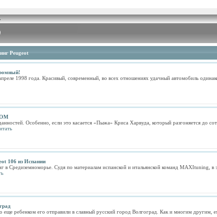
инг Peugeot
кромный!
 апреле 1998 года. Красивый, современный, во всех отношениях удачный автомобиль одинак
ЗОМ
нностей. Особенно, если это касается «Пыжа» Криса Харвуда, который разгоняется до сот
итать
eot 106 из Испании
нг в Средиземноморье. Судя по материалам испанской и итальянской команд MAXItuning, в
ть
оград
 еще ребенком его отправили в славный русский город Волгоград. Как и многим другим, ем