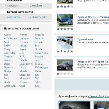
Развлечения
подозревал, что из этого .
»
анекдоты
»
авто-блог
Каталог Авто-сайтов
»
авто-сайты
»
добавить сайт
Peugeot 206 RCC. Франц
Мощность 15 000 лошадиных
показатели с автом ...
чита
Наши сайты о марках авто:
Acura
Honda
Peugeot
Alfa Romeo
Hummer
Porsche
Лунный свет
Audi
Hyundai
Renault
Таким ярким сияние ночног
BMW
Infiniti
Seat
Chery
Jaguar
Skoda
Chevrolet
Jeep
Ssang Yong
Chrysler
KIA
Subaru
Citroen
Lancia
Suzuki
Peugeot 407 SW Sport XS
Dacia
Land Rover
Toyota
Французы не стали изобре
Daewoo
Lexus
Volkswagen
трубы сдвоили. ...
читать
Dodge
Mazda
Volvo
Fiat
Mercedes
ВАЗ
Ford
Mitsubishi
ГАЗ
Geely
Nissan
ЗАЗ
Great Wall
Opel
УАЗ
Лучшие фото в галерее
«Тюнинг Peugeot