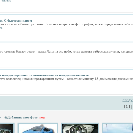
..
читать
ия. С быстрым паром
 сил и тяга более трех тонн. Если не смотреть на фотографии, можно представить себе ог
ть
о светила бывает редко – когда Луна на все небо, когда деревья отбрасывают тени, как дн
 - псевдоспортивность помноженная на псевдоэлегантность
тать велосипед и пошли проторенным путём – оснастили машину 18-дюймовыми дисками из 
след
[ 1 ]
|
»
@Добавить свое фото
new