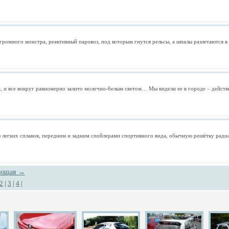
ромного монстра, реактивный паровоз, под которым гнутся рельсы, а шпалы разлетаются в 
ем, и все вокруг равномерно залито молочно-белым светом… Мы видели ее в городе – действи
легких сплавов, передним и задним спойлерами спортивного вида, обычную решётку радиа
ующая →
2
|
3
|
4
|