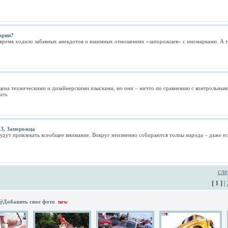
врии?
е время ходило забавных анекдотов о взаимных отношениях «запорожцев» с иномарками. А т
ена техническими и дизайнерскими изысками, но они – ничто по сравнению с контрольными 
ать
АЗ, Запорожца
удут привлекать всеобщее внимание. Вокруг неизменно собираются толпы народа – даже есл
сл
[ 1 ]
|
@Добавить свое фото
new