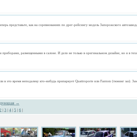
еперь представьте, как на соревнованиях по дрег-рейсингу модель Запорожского автозаво
приборами, размещенными в салоне. И дело не только в оригинальном дизайне, но и в тех
и в это время неподалеку кто-нибудь припаркует Quattroporte или Fantom (тюнинг заз). За
едующая →
2
|
3
|
4
|
5
|
6
|