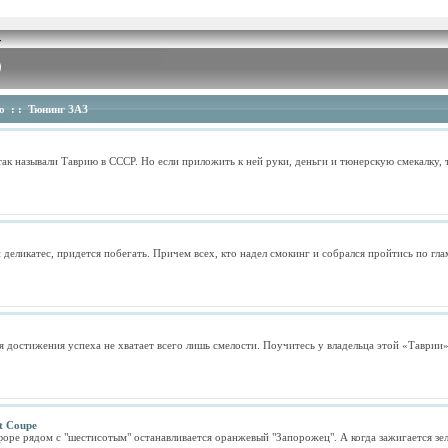
о
: :
Тюнинг ЗАЗ
ак называли Таврию в СССР. Но если приложить к ней руки, деньги и тюнерскую смекалку, т
й деликатес, придется побегать. Причем всех, кто надел смокинг и собрался пройтись по гла
достижения успеха не хватает всего лишь смелости. Поучитесь у владельца этой «Таврии» –
t Coupe
форе рядом с "шестисотым" останавливается оранжевый "Запорожец". А когда зажигается зеле