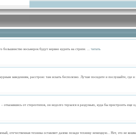
о большинство восьмерок будут нервно курить на стрипе. ...
читать
мурным заведениям, расстрою: там искать бесполезно. Лучше посидите и послушайте, где и к
 отказавшись от стереотипов, он недолго терзался в раздумьях, куда бы пристроить еще оди
ный, отечественная техника оставляет далеко позади технику немецкую... Нет, это не кошмар