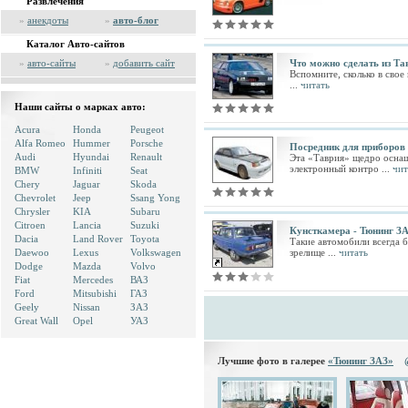
Развлечения
»
анекдоты
»
авто-блог
Каталог Авто-сайтов
»
авто-сайты
»
добавить сайт
Что можно сделать из Та
Вспомните, сколько в сво
...
читать
Наши сайты о марках авто:
Acura
Honda
Peugeot
Alfa Romeo
Hummer
Porsche
Посредник для приборов
Audi
Hyundai
Renault
Эта «Таврия» щедро оснащ
электронный контро ...
чит
BMW
Infiniti
Seat
Chery
Jaguar
Skoda
Chevrolet
Jeep
Ssang Yong
Chrysler
KIA
Subaru
Citroen
Lancia
Suzuki
Кунсткамера - Тюнинг З
Dacia
Land Rover
Toyota
Такие автомобили всегда б
Daewoo
Lexus
Volkswagen
зрелище ...
читать
Dodge
Mazda
Volvo
Fiat
Mercedes
ВАЗ
Ford
Mitsubishi
ГАЗ
Geely
Nissan
ЗАЗ
Great Wall
Opel
УАЗ
Лучшие фото в галерее
«Тюнинг ЗАЗ»