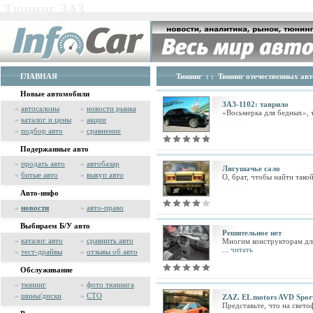
Тюнинг ЗАЗ
ГЛАВНАЯ
Тюнинг
: :
Тюнинг отечественных авт
Новые автомобили
ЗАЗ-1102: таврило
»
автосалоны
»
новости рынка
«Восьмерка для бедных», т
»
каталог и цены
»
акции
»
подбор авто
»
сравнение
Подержанные авто
»
продать авто
»
автобазар
Лягушачье сало
»
битые авто
»
выкуп авто
О, брат, чтобы найти тако
Авто-инфо
»
новости
»
авто-право
Выбираем Б/У авто
Решительное нет
»
каталог авто
»
сравнить авто
Многим конструкторам для 
...
читать
»
тест-драйвы
»
отзывы об авто
Обслуживание
»
тюнинг
»
фото тюнинга
»
шины/диски
»
СТО
ZAZ. EL motors AVD Spor
Представьте, что на свето