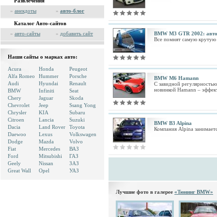
Развлечения
»
анекдоты
»
авто-блог
Каталог Авто-сайтов
»
авто-сайты
»
добавить сайт
BMW M3 GTR 2002: авто
Все помнят самую крутую 
Наши сайты о марках авто:
Acura
Honda
Peugeot
Alfa Romeo
Hummer
Porsche
BMW M6 Hamann
Audi
Hyundai
Renault
С завидной регулярностью
новинкой Hamann – эффек
BMW
Infiniti
Seat
Chery
Jaguar
Skoda
Chevrolet
Jeep
Ssang Yong
Chrysler
KIA
Subaru
Citroen
Lancia
Suzuki
BMW B3 Alpina
Dacia
Land Rover
Toyota
Компания Аlpina занимает
Daewoo
Lexus
Volkswagen
Dodge
Mazda
Volvo
Fiat
Mercedes
ВАЗ
Ford
Mitsubishi
ГАЗ
Geely
Nissan
ЗАЗ
Great Wall
Opel
УАЗ
Лучшие фото в галерее
«Тюнинг BMW»