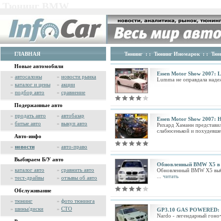
Тюнинг BMW
ГЛАВНАЯ
Тюнинг
: :
Тюнинг Иномарок
: :
Тю
Новые автомобили
Essen Motor Show 2007:
»
автосалоны
»
новости рынка
Lumma не оправдала надеж
»
каталог и цены
»
акции
»
подбор авто
»
сравнение
Подержанные авто
»
продать авто
»
автобазар
Essen Motor Show 2007:
»
битые авто
»
выкуп авто
Рихард Хаманн представи
слабюсенькой и похудевшей
Авто-инфо
»
новости
»
авто-право
Выбираем Б/У авто
Обновленный BMW X5 в и
»
каталог авто
»
сравнить авто
Обновленный BMW Х5 выбра
...
читать
»
тест-драйвы
»
отзывы об авто
Обслуживание
»
тюнинг
»
фото тюнинга
»
шины/диски
»
СТО
GP3.10 GAS POWERED: 3
Nardo - легендарный гоно