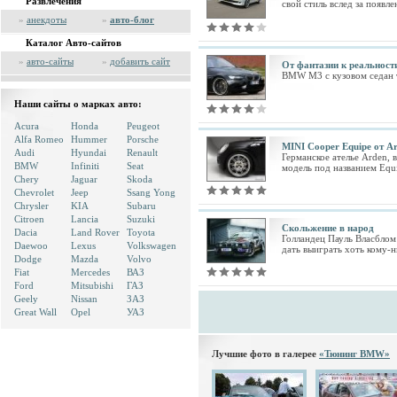
Развлечения
свой стиль вслед за появле
»
анекдоты
»
авто-блог
Каталог Авто-сайтов
»
авто-сайты
»
добавить сайт
От фантазии к реальност
BMW M3 с кузовом седан т
Наши сайты о марках авто:
Acura
Honda
Peugeot
Alfa Romeo
Hummer
Porsche
MINI Cooper Equipe от A
Audi
Hyundai
Renault
Германское ателье Arden, 
BMW
Infiniti
Seat
модель под названием Equi
Chery
Jaguar
Skoda
Chevrolet
Jeep
Ssang Yong
Chrysler
KIA
Subaru
Citroen
Lancia
Suzuki
Cкольжение в народ
Dacia
Land Rover
Toyota
Голландец Пауль Власблом
Daewoo
Lexus
Volkswagen
дать выиграть хоть кому-н
Dodge
Mazda
Volvo
Fiat
Mercedes
ВАЗ
Ford
Mitsubishi
ГАЗ
Geely
Nissan
ЗАЗ
Great Wall
Opel
УАЗ
Лучшие фото в галерее
«Тюнинг BMW»