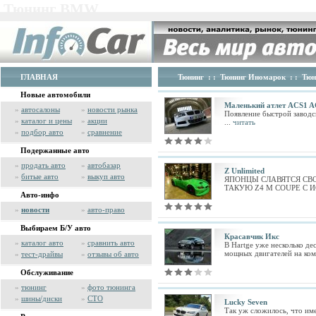
Тюнинг BMW
ГЛАВНАЯ
Тюнинг
: :
Тюнинг Иномарок
: :
Тю
Новые автомобили
Маленький атлет ACS1 AC
»
автосалоны
»
новости рынка
Появление быстрой заводс
»
каталог и цены
»
акции
...
читать
»
подбор авто
»
сравнение
Подержанные авто
»
продать авто
»
автобазар
Z Unlimited
»
битые авто
»
выкуп авто
ЯПОНЦЫ СЛАВЯТСЯ СВ
ТАКУЮ Z4 M COUPE С 
Авто-инфо
»
новости
»
авто-право
Выбираем Б/У авто
Красавчик Икс
»
каталог авто
»
сравнить авто
В Hartge уже несколько д
мощных двигателей на ком
»
тест-драйвы
»
отзывы об авто
Обслуживание
»
тюнинг
»
фото тюнинга
»
шины/диски
»
СТО
Lucky Seven
Так уж сложилось, что им